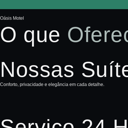
Oásis Motel
O que
Ofere
Nossas Suít
Conforto, privacidade e elegância em cada detalhe.
Serviço 24 