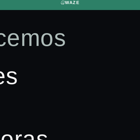
WAZE
cemos
es
Horas