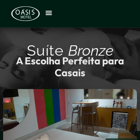
Suíte
Bronze
A Escolha Perfeita para
Casais